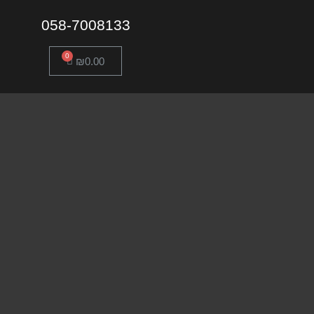
058-7008133
₪
0.00