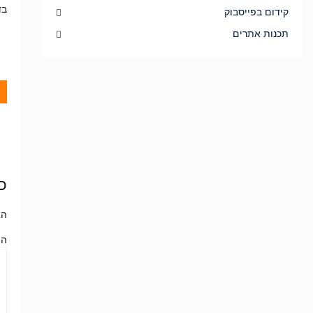
בד
קידום בפייסבוק
תכנות אתרים
כ
הא
הת