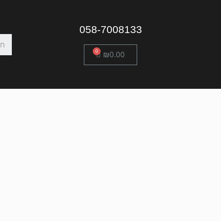
058-7008133
₪
0.00