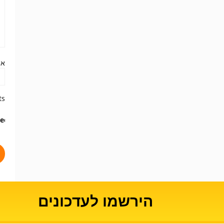
את
s:
en =
הירשמו לעדכונים