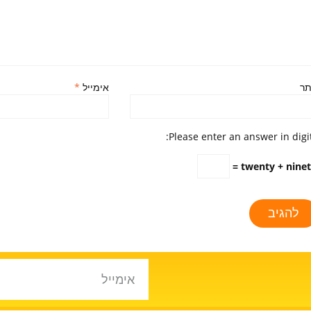
ר
אימייל
*
Please enter an answer in digit
twenty + ninete