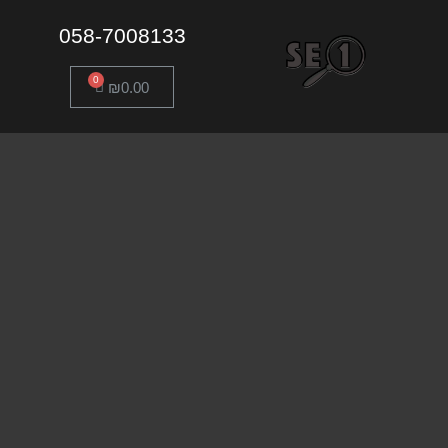
058-7008133
₪
0.00