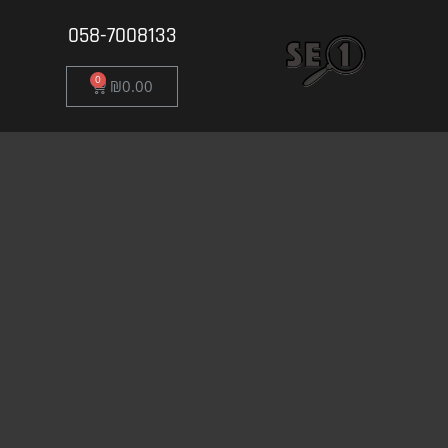
058-7008133
₪
0.00