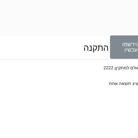
ירשמו
ובלה + התקנה
עכשיו
ולם למתקיןן 2222
יג תוצאה אחת