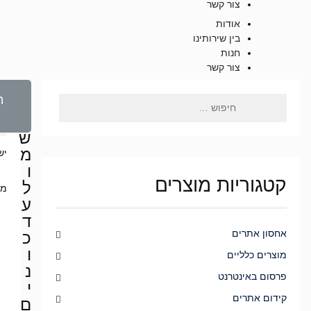
צור קשר
אודות
בין שירותינו
חנות
צור קשר
ה
ה
י
ה
ר
ש
מ
יש
ו
קטגוריות מוצרים
ל
מצ
ע
ד
אחסון אתרים
כ
ו
מוצרים כלליים
נ
פרסום באינטרנט
י
קידום אתרים
ם