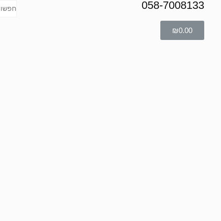
058-7008133
₪
0.00